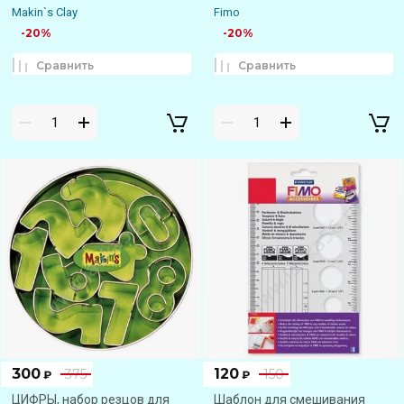
Makin`s Clay
Fimo
-20%
-20%
Сравнить
Сравнить
300
120
375
150
₽
₽
ЦИФРЫ, набор резцов для
Шаблон для смешивания