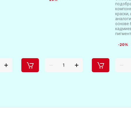
подобр
компоне
краски,
аналоги
основе 
кадмиев
пигмент
-20%