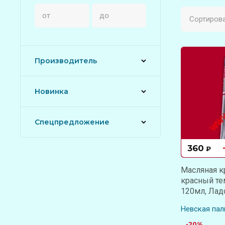
Сортирова
Производитель
Новинка
Спецпредложение
360
₽
Масляная к
красный те
120мл, Лад
Невская пал
-20%