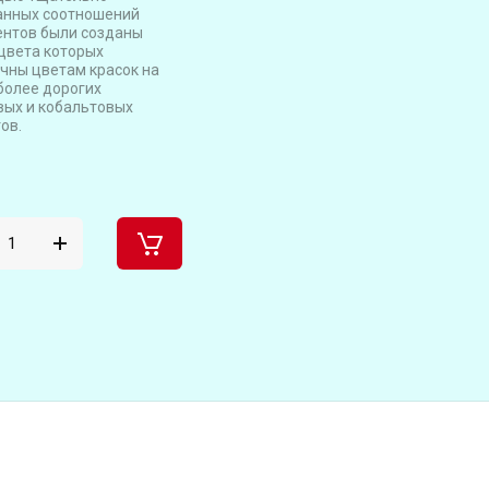
анных соотношений
нтов были созданы
 цвета которых
чны цветам красок на
более дорогих
ых и кобальтовых
ов.