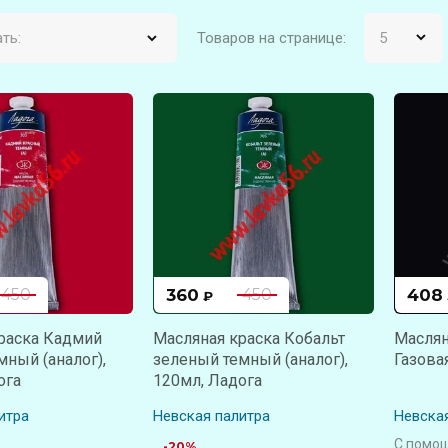
ть:
Товаров на странице:
360
408
450
450
₽
раска Кадмий
Масляная краска Кобальт
Маслян
мный (аналог),
зеленый темный (аналог),
Газова
ога
120мл, Ладога
итра
Невская палитра
Невска
С помо
-20%