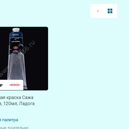
510
₽
ая краска Сажа
я, 120мл, Ладога
я палитра
щью тщательно