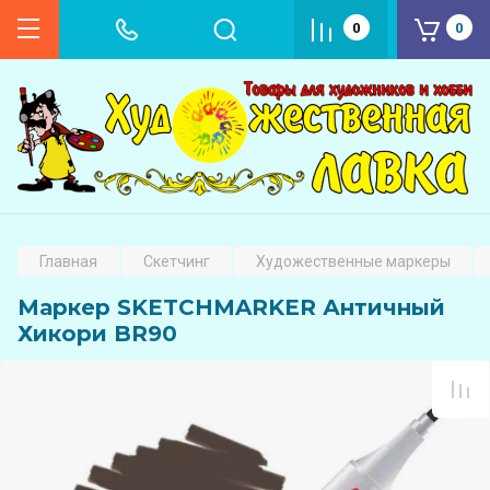
0
0
Главная
Скетчинг
Художественные маркеры
Маркер SKETCHMARKER Античный
Хикори BR90