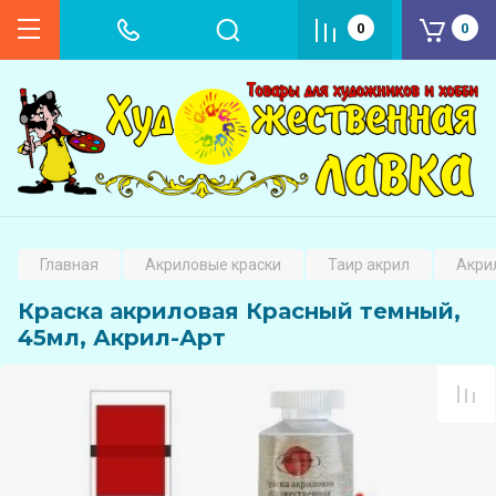
0
0
Главная
Акриловые краски
Таир акрил
Акрил
Краска акриловая Красный темный,
45мл, Акрил-Арт